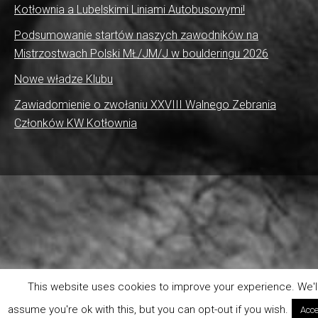
Kotłownia a Lubelskimi Liniami Autobusowymi!
Podsumowanie startów naszych zawodników na
Mistrzostwach Polski MŁ/JM/J w boulderingu 2026
Nowe władze Klubu
Zawiadomienie o zwołaniu XXVIII Walnego Zebrania
Członków KW Kotłownia
This website uses cookies to improve your experience. We'l
assume you're ok with this, but you can opt-out if you wish.
Acce