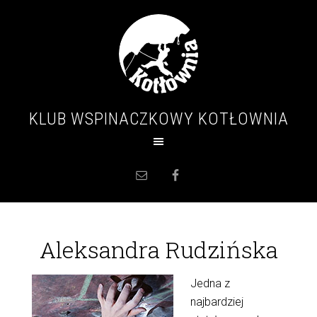
KLUB WSPINACZKOWY KOTŁOWNIA
Aleksandra Rudzińska
Jedna z
najbardziej