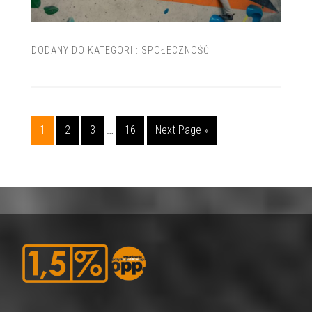
DODANY DO KATEGORII:
SPOŁECZNOŚĆ
1
2
3
…
16
Next Page »