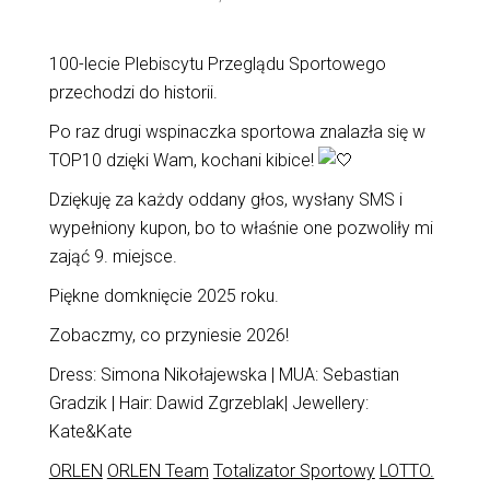
100-lecie Plebiscytu Przeglądu Sportowego
przechodzi do historii.
Po raz drugi wspinaczka sportowa znalazła się w
TOP10 dzięki Wam, kochani kibice!
Dziękuję za każdy oddany głos, wysłany SMS i
wypełniony kupon, bo to właśnie one pozwoliły mi
zająć 9. miejsce.
Piękne domknięcie 2025 roku.
Zobaczmy, co przyniesie 2026!
Dress: Simona Nikołajewska | MUA: Sebastian
Gradzik | Hair: Dawid Zgrzeblak| Jewellery:
Kate&Kate
ORLEN
ORLEN Team
Totalizator Sportowy
LOTTO.