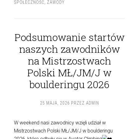
SPOŁECZNOŚĆ
,
ZAWODY
Podsumowanie startów
naszych zawodników
na Mistrzostwach
Polski MŁ/JM/J w
boulderingu 2026
25 MAJA, 2026
PRZEZ
ADMIN
W weekend nasi zawodnicy wzięli udział w
Mistrzostwach Polski MŁ/JM/J w boulderingu
2026, które odbyły się w
Avatar Climbing