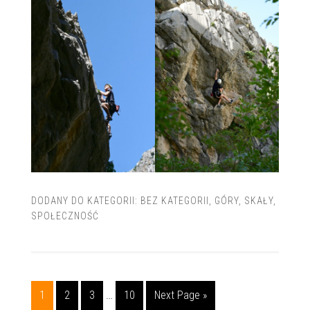
DODANY DO KATEGORII:
BEZ KATEGORII
,
GÓRY
,
SKAŁY
,
SPOŁECZNOŚĆ
1
2
3
…
10
Next Page »