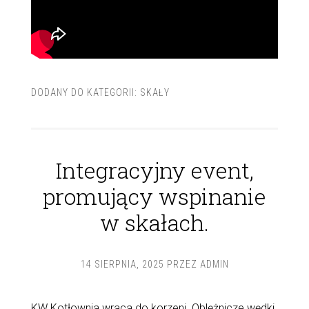
DODANY DO KATEGORII:
SKAŁY
Integracyjny event,
promujący wspinanie
w skałach.
14 SIERPNIA, 2025
PRZEZ
ADMIN
KW Kotłownia wraca do korzeni. Oblężnicze wędki