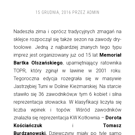
15 GRUDNIA, 2016
PRZEZ
ADMIN
Nadeszła zima i oprócz tradycyjnych zmagań na
sklejce rozpoczął się także sezon na zawody dry-
toolowe. Jedną z najbardziej znanych tego typu
imprez jest organizowany już od 15 lat
Memoriał
Bartka Olszańskiego
, upamiętniający ratownika
TOPR, który zginął w lawinie w 2001 roku.
Tegoroczna edycja rozegrała się w masywie
Jastrzębiej Turni w Dolinie Kieżmarskiej. Na starcie
stawiło się 36 zawodników,w tym 6 kobiet i silna
reprezentacja słowacka. W klasyfikacji liczyła się
liczba wpinek i topów. Wśród zawodników
znalazła się reprezentacja KW Kotłownia –
Dorota
Kościańczuk
i
Tomasz
Burdzanowski.
Dziewczyny miały po tyle samo