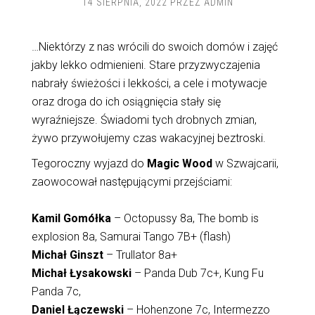
14 SIERPNIA, 2022
PRZEZ
ADMIN
…Niektórzy z nas wrócili do swoich domów i zajęć
jakby lekko odmienieni. Stare przyzwyczajenia
nabrały świeżości i lekkości, a cele i motywacje
oraz droga do ich osiągnięcia stały się
wyraźniejsze. Świadomi tych drobnych zmian,
żywo przywołujemy czas wakacyjnej beztroski.
Tegoroczny wyjazd do
Magic Wood
w Szwajcarii,
zaowocował następującymi przejściami:
Kamil Gomółka
– Octopussy 8a, The bomb is
explosion 8a, Samurai Tango 7B+ (flash)
Michał Ginszt
– Trullator 8a+
Michał Łysakowski
– Panda Dub 7c+, Kung Fu
Panda 7c,
Daniel Łączewski
– Hohenzone 7c, Intermezzo