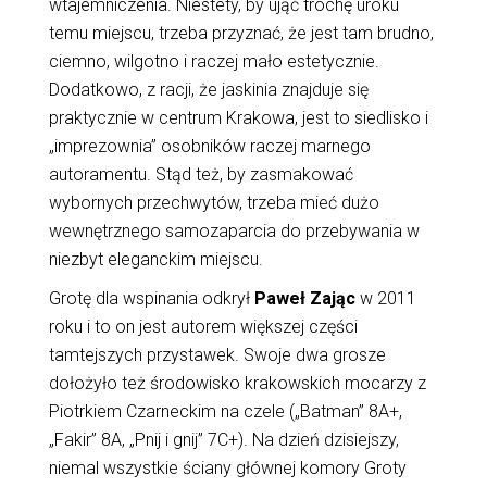
wtajemniczenia. Niestety, by ująć trochę uroku
temu miejscu, trzeba przyznać, że jest tam brudno,
ciemno, wilgotno i raczej mało estetycznie.
Dodatkowo, z racji, że jaskinia znajduje się
praktycznie w centrum Krakowa, jest to siedlisko i
„imprezownia” osobników raczej marnego
autoramentu. Stąd też, by zasmakować
wybornych przechwytów, trzeba mieć dużo
wewnętrznego samozaparcia do przebywania w
niezbyt eleganckim miejscu.
Grotę dla wspinania odkrył
Paweł Zając
w 2011
roku i to on jest autorem większej części
tamtejszych przystawek. Swoje dwa grosze
dołożyło też środowisko krakowskich mocarzy z
Piotrkiem Czarneckim na czele („Batman” 8A+,
„Fakir” 8A, „Pnij i gnij” 7C+). Na dzień dzisiejszy,
niemal wszystkie ściany głównej komory Groty