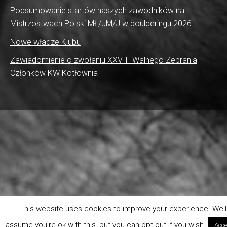
Podsumowanie startów naszych zawodników na
Mistrzostwach Polski MŁ/JM/J w boulderingu 2026
Nowe władze Klubu
Zawiadomienie o zwołaniu XXVIII Walnego Zebrania
Członków KW Kotłownia
This website uses cookies to improve your experience. We'l
assume you're ok with this, but you can opt-out if you wish.
Acce