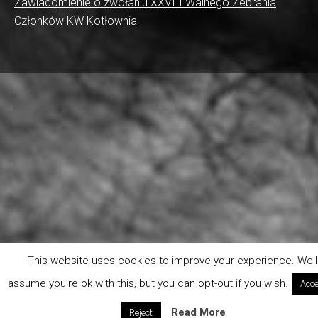
Zawiadomienie o zwołaniu XXVIII Walnego Zebrania
Członków KW Kotłownia
This website uses cookies to improve your experience. We'l
assume you're ok with this, but you can opt-out if you wish.
Acce
Read More
Reject