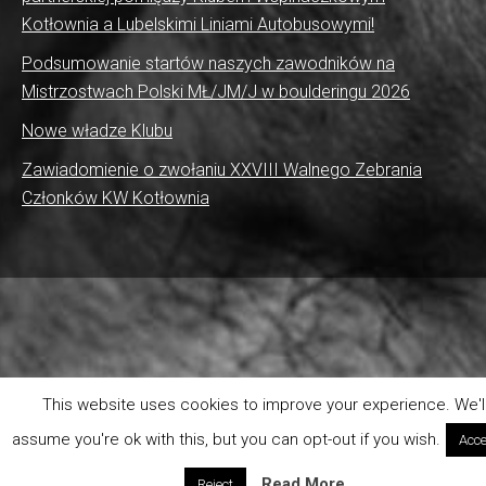
Kotłownia a Lubelskimi Liniami Autobusowymi!
Podsumowanie startów naszych zawodników na
Mistrzostwach Polski MŁ/JM/J w boulderingu 2026
Nowe władze Klubu
Zawiadomienie o zwołaniu XXVIII Walnego Zebrania
Członków KW Kotłownia
This website uses cookies to improve your experience. We'l
assume you're ok with this, but you can opt-out if you wish.
Acce
Read More
Reject