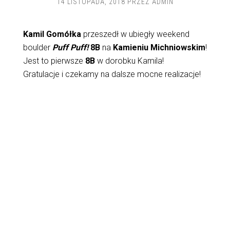
14 LISTOPADA, 2018
PRZEZ
ADMIN
Kamil Gomółka
przeszedł w ubiegły weekend
boulder
Puff Puff!
8B
na
Kamieniu Michniowskim
!
Jest to pierwsze
8B
w dorobku Kamila!
Gratulacje i czekamy na dalsze mocne realizacje!