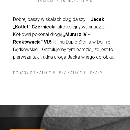
15 MAJA, 2015
PRZEZ
ADMIN
Dobrej passy w skałach ciąg dalszy –
Jacek
„Kotlet” Czerniecki
jako kolejny wspinacz z
Kotłowni pokonał drogę
„Murarz IV –
Reaktywacja” VI.5
RP na Dupie Słonia w Dolinie
Będkowskiej. Gratulujemy tym bardziej, ze jest to
pierwsza tak trudna droga Jacka w jego dorobku.
DODANY DO KATEGORII:
BEZ KATEGORII
,
SKAŁY