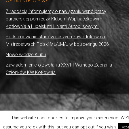
OSTATNIE WPISY
Z radością informujemy o nawiązaniu współpracy
partnerskiej pomiędzy Klubem Wspinaczkowym
Kotłownia a Lubelskimi Liniami Autobusowymi!
Podsumowanie startów naszych zawodników na
Mistrzostwach Polski MŁ/JM/J w boulderingu 2026
Nowe władze Klubu
Zawiadomienie o zwołaniu XXVIII Walnego Zebrania
Członków KW Kotłownia
This website uses cookies to improve your experience. We'l
assume you're ok with this, but you can opt-out if you wish.
Acce