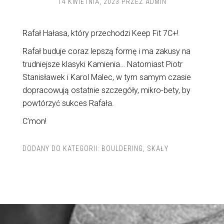
14 KWIETNIA, 2023
PRZEZ
ADMIN
Rafał Hałasa, który przechodzi Keep Fit 7C+!
Rafał buduje coraz lepszą formę i ma zakusy na
trudniejsze klasyki Kamienia… Natomiast Piotr
Stanisławek i Karol Malec, w tym samym czasie
dopracowują ostatnie szczegóły, mikro-bety, by
powtórzyć sukces Rafała.
C’mon!
DODANY DO KATEGORII:
BOULDERING
,
SKAŁY