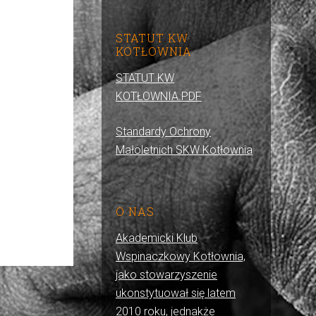
STATUT KW
KOTŁOWNIA
STATUT KW
KOTŁOWNIA.PDF
Standardy Ochrony
Małoletnich SKW Kotłownia
O NAS
Akademicki Klub
Wspinaczkowy Kotłownia,
jako stowarzyszenie
ukonstytuował się latem
2010 roku, jednakże