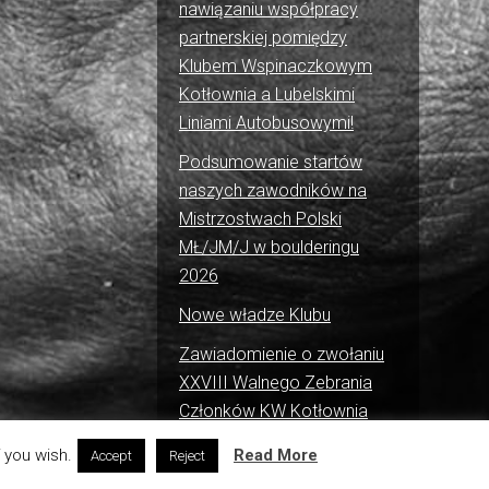
nawiązaniu współpracy
partnerskiej pomiędzy
Klubem Wspinaczkowym
Kotłownia a Lubelskimi
Liniami Autobusowymi!
Podsumowanie startów
naszych zawodników na
Mistrzostwach Polski
MŁ/JM/J w boulderingu
2026
Nowe władze Klubu
Zawiadomienie o zwołaniu
XXVIII Walnego Zebrania
Członków KW Kotłownia
 you wish.
Read More
Accept
Reject