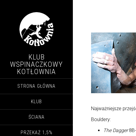
KLUB
WSPINACZKOWY
KOTŁOWNIA
STRONA GŁÓWNA
KLUB
Najważniejsze przejś
ŚCIANA
Bouldery:
The Dagger
8B
PRZEKAŻ 1,5%