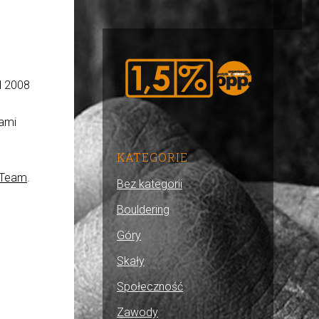
d 2008
tami
KATEGORIE
 Team
.
Bez kategorii
Bouldering
Góry
Skały
Społeczność
Zawody