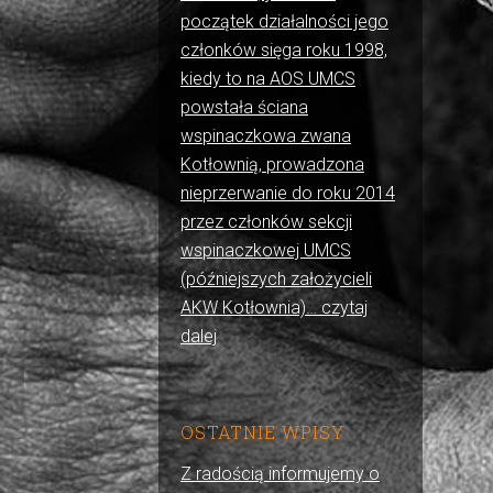
początek działalności jego
członków sięga roku 1998,
kiedy to na AOS UMCS
powstała ściana
wspinaczkowa zwana
Kotłownią, prowadzona
nieprzerwanie do roku 2014
przez członków sekcji
wspinaczkowej UMCS
(późniejszych założycieli
AKW Kotłownia)… czytaj
dalej
OSTATNIE WPISY
Z radością informujemy o