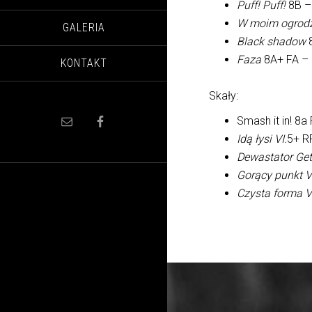
Puff! Puff!
8B –
W moim ogrodz
GALERIA
Black shadow
Faza
8A+ FA –
KONTAKT
Skały:
Smash it in! 8a
Idą łysi VI.
5+ R
Dewastator Gett
Gorący punkt V
Czysta forma V