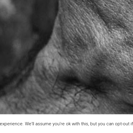
xperience. We'll assume you're ok with this, but you can opt-out if