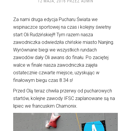
12 MAJA, 2016
PRZEZ
ADMIN
Za nami druga edycja Pucharu Świata we
wspinaczce sportowej na czas i kolejny świetny
start Oli Rudzińskiej!!! Tym razem nasza
zawodniczka odwiedziła chińskie miasto Nanjing.
Wyrównane biegi we wszystkich rundach
zawodów dały Oli awans do finału. Po zaciętej
walce w finale nasza zawodniczka zajęła
ostatecznie czwarte miejsce, uzyskując w
finałowym biegu czas 8.34 s!
Przed Olą teraz chwila przerwy od pucharowych
startów, kolejne zawody IFSC zaplanowane są na
lipiec we francuskim Chamonix.