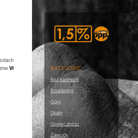
odach
KATEGORIE
znie
VI
Bez kategorii
Bouldering
Góry
Skały
Społeczność
Zawody