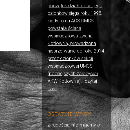
początek działalności jego
członków sięga roku 1998,
kiedy to na AOS UMCS
powstała ściana
wspinaczkowa zwana
Kotłownią, prowadzona
nieprzerwanie do roku 2014
przez członków sekcji
wspinaczkowej UMCS
(późniejszych założycieli
AKW Kotłownia)… czytaj
dalej
OSTATNIE WPISY
Z radością informujemy o