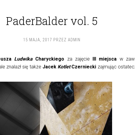
PaderBalder vol. 5
15 MAJA, 2017
PRZEZ
ADMIN
eusza
Ludwika
Charyckiego
za zajęcie
III miejsca
w zaw
le znalazł się także
Jacek
Kotlet
Czerniecki
zajmując ostatec