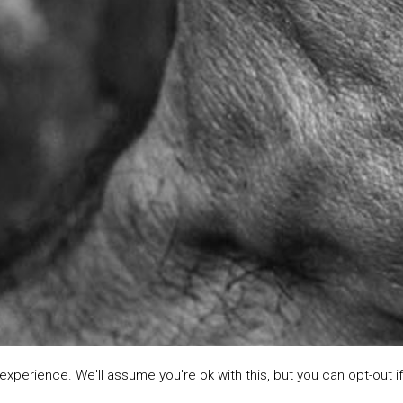
xperience. We'll assume you're ok with this, but you can opt-out if