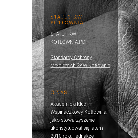
STATUT KW
KOTŁOWNIA
STATUT KW
KOTŁOWNIA.PDF
Standardy Ochrony
Małoletnich SKW Kotłownia
O NAS
Akademicki Klub
Wspinaczkowy Kotłownia,
jako stowarzyszenie
ukonstytuował się latem
2010 roku, jednakże