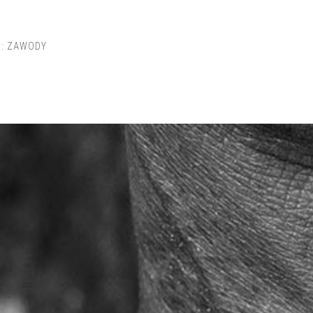
I:
ZAWODY