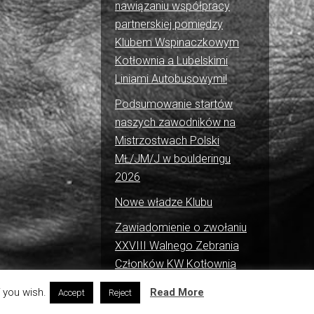
nawiązaniu współpracy
partnerskiej pomiędzy
Klubem Wspinaczkowym
Kotłownia a Lubelskimi
Liniami Autobusowymi!
Podsumowanie startów
naszych zawodników na
Mistrzostwach Polski
MŁ/JM/J w boulderingu
2026
Nowe władze Klubu
Zawiadomienie o zwołaniu
XXVIII Walnego Zebrania
Członków KW Kotłownia
 you wish.
Read More
Accept
Reject