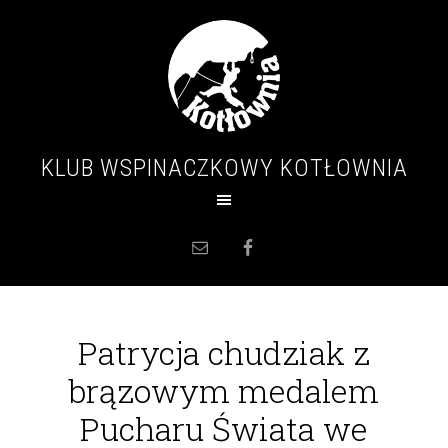
KLUB WSPINACZKOWY KOTŁOWNIA
Patrycja chudziak z
brązowym medalem
Pucharu Świata we