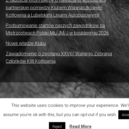
Z radością informujemy o nawiązaniu współpracy
partnerskiej pomiędzy Klubem Wspinaczkowym
Kotłownia a Lubelskimi Liniami Autobusowymi!
Podsumowanie startów naszych zawodników na
Mistrzostwach Polski MŁ/JM/J w boulderingu 2026
Nowe władze Klubu
Zawiadomienie o zwołaniu XXVIII Walnego Zebrania
Członków KW Kotłownia
This website uses cookies to improve your experience. We'l
assume you're ok with this, but you can opt-out if you wish.
Acce
Read More
Reject