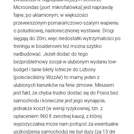
Microondas (
port.
mikrofalówka) jest naprawdę
fajne, po uklamionym, w większości
przewieszonym pomarańczowo-szarym wapieniu
o południowej, nasłonecznionej wystawie. Drogi
sięgają do 20m, więc niedostatki wytrzymałości po
treningu w boulderowni też można szybko
nadbudować. Jeżeli dodać do tego
bezproblemowy socjal w ulubionym wydaniu low-
budget i tanie bilety lotnicze do Lizbony
(polecieciliśmy WizzAir) to mamy jeden z
ulubionych kierunków na ferie zimowe. Minusem
jest fakt, że chyba trudno dostać się do Poios bez
samochodu i konieczne jest jego wynajęcie,
jednakże koszt (w wersji ryzykownej, tzn. z
opłaceniem 960 € zwrotnej kaucji, z której
wypożyczalnia może nam potrącić za ewentualne
uszkodzenia samochodu) nie był duży (za 13 dni