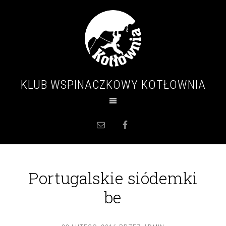
KLUB WSPINACZKOWY KOTŁOWNIA
Portugalskie siódemki
be