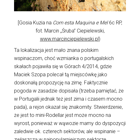
[Gosia Kuzia na
Com esta Maquina e Mel
6c RP,
fot. Marcin „Śruba” Ciepielewski,
www.marcinciepielewski.pl
)
Ta lokalizacja jest mało znana polskim
wspinaczom, choć wzmianka o portugalskich
skałach pojawiła się w Górach 4/2014, gdzie
Maciek Szopa polecał tą miejscówkę jako
doskonałą propozycję na zimę. Faktycznie
pogoda w zasadzie dopisała (trzeba pamiętać, że
w Portugalii jednak też jest zima i czasem mocno
pada), a rejon okazał się znakomity. Stwierdzenie,
że jest to mini-Rodellar jest może mocno na
wyrost, ponieważ w wąwozie mamy do dyspozycji
zaledwie ok. czterech sektorów, ale wspinanie –
zwłaszcza w najpopularniejszym sektorze