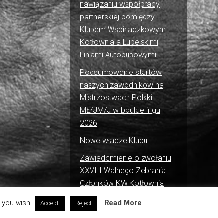
nawiązaniu współpracy
partnerskiej pomiędzy
Klubem Wspinaczkowym
Kotłownia a Lubelskimi
Liniami Autobusowymi!
Podsumowanie startów
naszych zawodników na
Mistrzostwach Polski
MŁ/JM/J w boulderingu
2026
Nowe władze Klubu
Zawiadomienie o zwołaniu
XXVIII Walnego Zebrania
Członków KW Kotłownia
 you wish.
Read More
Accept
Reject