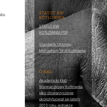
STATUT KW
ubu.
KOTŁOWNIA
STATUT KW
KOTŁOWNIA.PDF
Standardy Ochrony
Małoletnich SKW Kotłownia
O NAS
Akademicki Klub
Wspinaczkowy Kotłownia,
jako stowarzyszenie
ukonstytuował się latem
2010 roku, jednakże