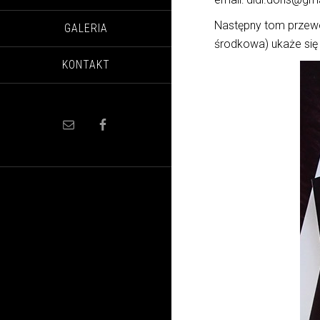
Następny tom przew
GALERIA
środkowa) ukaże się 
KONTAKT