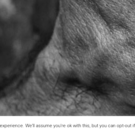
xperience. We'll assume you're ok with this, but you can opt-out if