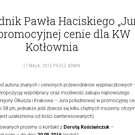
nik Pawła Haciskiego „Ju
 promocyjnej cenie dla KW
Kotłownia
17 MAJA, 2016
PRZEZ
ADMIN
od autora znanych i cenionych przewodników wspinaczkowych 
 propozycję współpracy oraz możliwość zakupu najnowszego
rejony Olkusza i Krakowa – Jura południowa) w promocyjnej cen
i 58 pln, jednakże jeśli zbierze się kilku chętnych możemy otrzy
jest uzależniona od ilości zainteresowanych).
sowanych prosimy o kontakt z
Dorotą Kościańczuk
–
ail.com – do dnia
20.05.2016
(piątek).