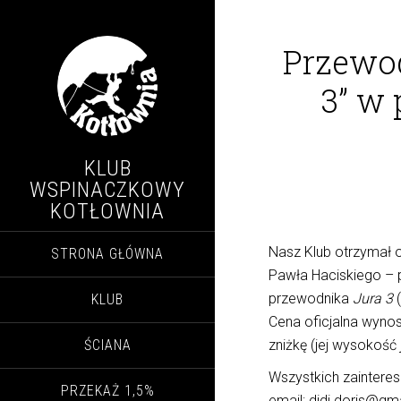
Przewod
3” w
KLUB
WSPINACZKOWY
KOTŁOWNIA
Nasz Klub otrzymał 
STRONA GŁÓWNA
Pawła Haciskiego –
przewodnika
Jura 3
(
KLUB
Cena oficjalna wynos
ŚCIANA
zniżkę (jej wysokość 
Wszystkich zaintere
PRZEKAŻ 1,5%
email: didi.doris@gm