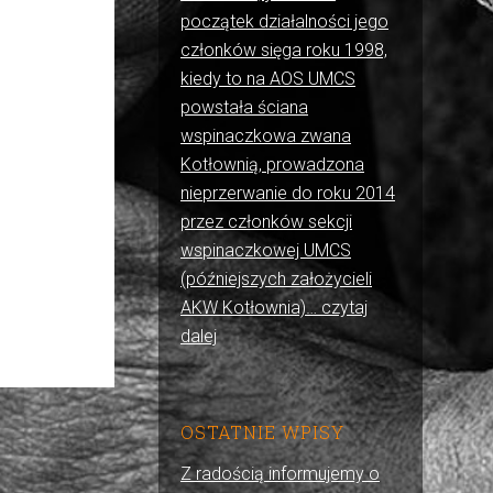
początek działalności jego
członków sięga roku 1998,
kiedy to na AOS UMCS
powstała ściana
wspinaczkowa zwana
Kotłownią, prowadzona
nieprzerwanie do roku 2014
przez członków sekcji
wspinaczkowej UMCS
(późniejszych założycieli
AKW Kotłownia)… czytaj
dalej
OSTATNIE WPISY
Z radością informujemy o