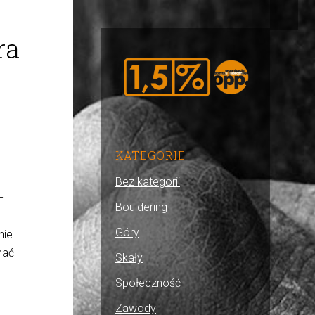
ra
KATEGORIE
Bez kategorii
–
Bouldering
Góry
ie.
mać
Skały
Społeczność
Zawody