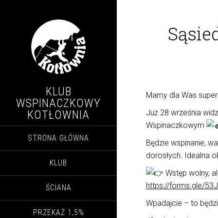
Sąsie
KLUB
Mamy dla Was super
WSPINACZKOWY
KOTŁOWNIA
Już 28 września wid
Wspinaczkowym
STRONA GŁÓWNA
Będzie wspinanie, war
dorosłych. Idealna o
KLUB
Wstęp wolny, al
https://forms.gle/
ŚCIANA
Wpadajcie – to będzi
PRZEKAŻ 1,5%