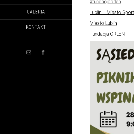
#fundacjaorlen
GALERIA
Lublin – Miasto Spor
Miasto Lublin
KONTAKT
Fundacja ORLEN