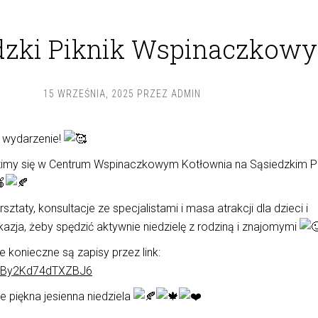
dzki Piknik Wspinaczkowy
15 WRZEŚNIA, 2025
PRZEZ
ADMIN
 wydarzenie!
zimy się w Centrum Wspinaczkowym Kotłownia na Sąsiedzkim Pi
sztaty, konsultacje ze specjalistami i masa atrakcji dla dzieci i
kazja, żeby spędzić aktywnie niedzielę z rodziną i znajomymi
e konieczne są zapisy przez link:
53JBy2Kd74dTXZBJ6
e piękna jesienna niedziela