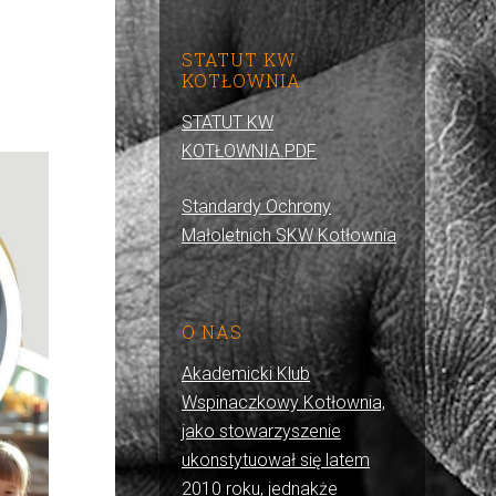
STATUT KW
KOTŁOWNIA
STATUT KW
KOTŁOWNIA.PDF
Standardy Ochrony
Małoletnich SKW Kotłownia
O NAS
Akademicki Klub
Wspinaczkowy Kotłownia,
jako stowarzyszenie
ukonstytuował się latem
2010 roku, jednakże