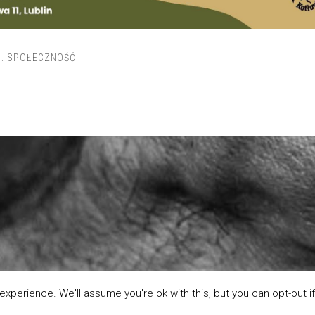
I:
SPOŁECZNOŚĆ
xperience. We'll assume you're ok with this, but you can opt-out if