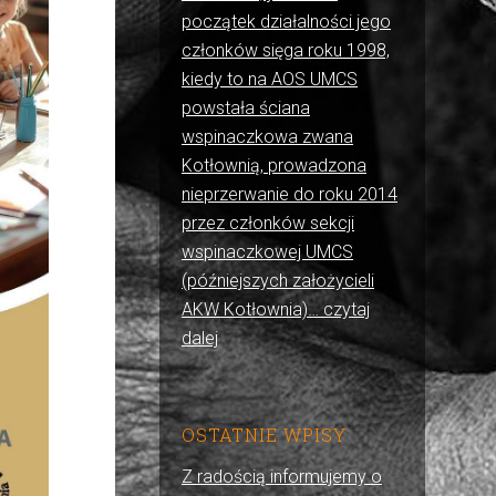
początek działalności jego
członków sięga roku 1998,
kiedy to na AOS UMCS
powstała ściana
wspinaczkowa zwana
Kotłownią, prowadzona
nieprzerwanie do roku 2014
przez członków sekcji
wspinaczkowej UMCS
(późniejszych założycieli
AKW Kotłownia)… czytaj
dalej
OSTATNIE WPISY
Z radością informujemy o