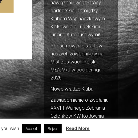
nawiązaniu współpracy
partnerskiej pomiędzy
Klubem Wspinaczkowym
Kotłownia a Lubelskimi
Liniami Autobusowymi!
Podsumowanie startów
naszych zawodników na
Mistrzostwach Polski
MŁ/JM/J w boulderingu
2026
Nowe władze Klubu
Zawiadomienie o zwołaniu
XXVIII Walnego Zebrania
Członków KW Kotłownia
 you wish.
Read More
Accept
Reject