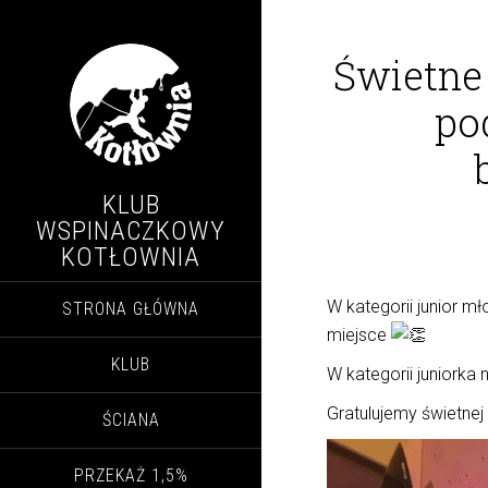
Świetne
po
KLUB
WSPINACZKOWY
KOTŁOWNIA
W kategorii junior m
STRONA GŁÓWNA
miejsce
KLUB
W kategorii juniorka
Gratulujemy świetnej
ŚCIANA
PRZEKAŻ 1,5%