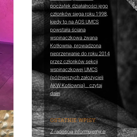
początek działalności jego
członków sięga roku 1998,
kiedy to na AOS UMCS
powstała ściana
wspinaczkowa zwana
Kotłownią, prowadzona
nieprzerwanie do roku 2014
przez członków sekcji
wspinaczkowej UMCS
(późniejszych założycieli
AKW Kotłownia)… czytaj
dalej
OSTATNIE WPISY
Z radością informujemy o