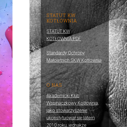
STATUT KW
KOTŁOWNIA
STATUT KW
KOTŁOWNIA.PDF
Standardy Ochrony
Małoletnich SKW Kotłownia
O NAS
Akademicki Klub
Wspinaczkowy Kotłownia,
jako stowarzyszenie
ukonstytuował się latem
2010 roku, jednakże