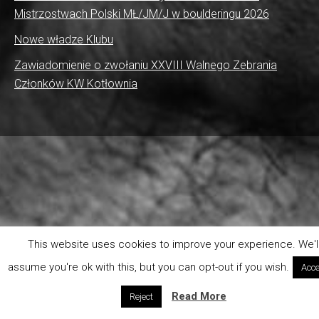
Mistrzostwach Polski MŁ/JM/J w boulderingu 2026
Nowe władze Klubu
Zawiadomienie o zwołaniu XXVIII Walnego Zebrania
Członków KW Kotłownia
This website uses cookies to improve your experience. We'l
assume you're ok with this, but you can opt-out if you wish.
Acce
Read More
Reject