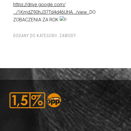
https://drive.google.com/
…/1KmdZ90hJ37Td4d46UHA…/view…
DO
ZOBACZENIA ZA ROK
DODANY DO KATEGORII:
ZAWODY