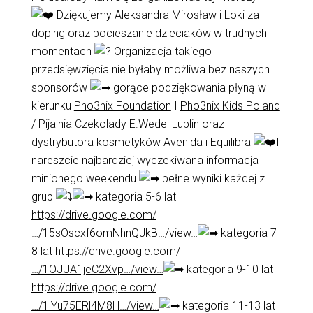
Dziękujemy
Aleksandra Mirosław
i Loki za
doping oraz pocieszanie dzieciaków w trudnych
momentach
Organizacja takiego
przedsięwzięcia nie byłaby możliwa bez naszych
sponsorów
gorące podziękowania płyną w
kierunku
Pho3nix Foundation
I
Pho3nix Kids Poland
/
Pijalnia Czekolady E.Wedel Lublin
oraz
dystrybutora kosmetyków Avenida i Equilibra
I
nareszcie najbardziej wyczekiwana informacja
minionego weekendu
pełne wyniki każdej z
grup
kategoria 5-6 lat
https://drive.google.com/
…/15sOscxf6omNhnQJkB…/view…
kategoria 7-
8 lat
https://drive.google.com/
…/1OJUA1jeC2Xvp…/view…
kategoria 9-10 lat
https://drive.google.com/
…/1lYu75ERl4M8H…/view…
kategoria 11-13 lat