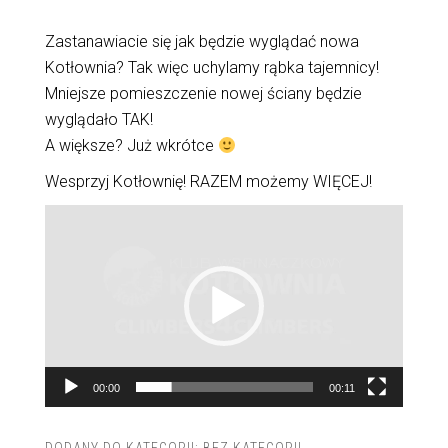
Zastanawiacie się jak będzie wyglądać nowa
Kotłownia? Tak więc uchylamy rąbka tajemnicy!
Mniejsze pomieszczenie nowej ściany będzie
wyglądało TAK!
A większe? Już wkrótce
Wesprzyj Kotłownię! RAZEM możemy WIĘCEJ!
Odtwarzacz
video
00:00
00:11
DODANY DO KATEGORII:
BEZ KATEGORII
,