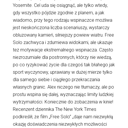
Yosemite. Cel uda się osiągnąć, ale tylko wtedy,
gdy wszystko pójdzie zgodnie z planem, a jak
wiadomo, przy tego rodzaju wspinaczce możliwa
jest nieskończona liczba scenariuszy, wystarczy
obluzowany kamień, silniejszy powiew wiatru. Free
Solo zachwyca i zdumiewa widokami, ale ukazuje
też motywacje ekstremalnego wspinacza. Często
niezrozumiałe dla postronnych, którzy nie wiedzą,
po co ryzykować życie dla czegoś tak błahego jak
sport wyczynowy, uprawiany w dużej mierze tylko
dla samego siebie i ciągłego przekraczania
własnych granic. Alex niczego nie tłumaczy, ale po
prostu wspina się dalej, wyznaczając limity ludzkiej
wytrzymałości. Koniecznie do zobaczenia w kinie!
Recenzent dziennika The New York Times
podkreślił, że film „Free Solo” „daje nam niezwykłą
okazję doświadczenia niezwykłych możliwości