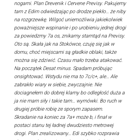
nogami. Plan Drevenik i Cervene Previsy. Pakujemy
tam z Edim odwiedzając po drodze piekło… że niby
na rozgrzewkę. Wilgoć uniemożliwia jakiekolwiek
poważniejsze wspinanie i po urobieniu jednej drogi
za powiedzmy 7a os, znikamy stamtąd na Previsy.
Oto są. Skała jak na Stokówce, czuję się jak w
domu, choć miejscami są gładkie oblaki, także
można się zdziwić. Czasu mało trzeba atakować.
Na początek Desat minus. Spadam próbując
onsightować. Wstydu nie ma to 7c/c+, ale… Ale
zabrakło wiary w siebie, zwyczajnie. Nie
dociagnełem do dobrej klamy bo odległość duża a
ja nie mam siły i takie tam… wymówki. Bo ruch w
drugiej próbie robię ze sporym zapasem.
Skradanie na koniec za 7a+ może b, i finał w
postaci stanu tej ładnej dwudziesto metrowej
drogi. Plan zrealizowany… Edi szybko rozprawia