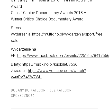
Mill Valley Film Festival 2018 – Winner Audience
Award
Critics’ Choice Documentary Awards 2018 –
Winner Critics’ Choice Documentary Award
Strona
wydarzenia:
https://multikino.pl/wydarzenia/sport/free-
solo
Wydarzenie na
FB:
https://www.facebook.com/events/2251657841756
Bilety:
https://multikino.pl/kupbilet/7536
Zwiastun:
https://www.youtube.com/watch?
v=urRVZ4SW7WU
DODANY DO KATEGORII:
BEZ KATEGORII
,
SPOŁECZNOŚĆ