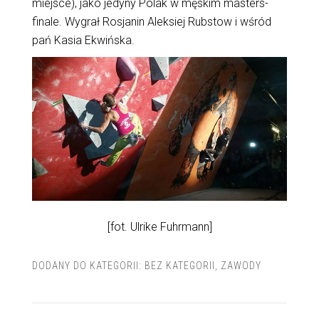
miejsce), jako jedyny Polak w męskim masters-
finale. Wygrał Rosjanin Aleksiej Rubstow i wśród
pań Kasia Ekwińska.
[fot. Ulrike Fuhrmann]
DODANY DO KATEGORII:
BEZ KATEGORII
,
ZAWODY