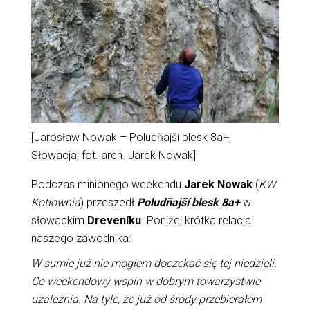
[Jarosław Nowak – Poludňajší blesk 8a+,
Słowacja; fot. arch. Jarek Nowak]
Podczas minionego weekendu
Jarek Nowak
(
KW
Kotłownia
) przeszedł
Poludňajší blesk 8a+
w
słowackim
Dreveníku
. Poniżej krótka relacja
naszego zawodnika:
W sumie już nie mogłem doczekać się tej niedzieli.
Co weekendowy wspin w dobrym towarzystwie
uzależnia. Na tyle, że już od środy przebierałem