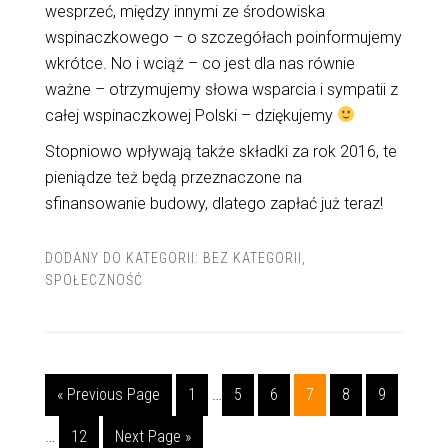
wesprzeć, między innymi ze środowiska
wspinaczkowego – o szczegółach poinformujemy
wkrótce. No i wciąż – co jest dla nas równie
ważne – otrzymujemy słowa wsparcia i sympatii z
całej wspinaczkowej Polski – dziękujemy
Stopniowo wpływają także składki za rok 2016, te
pieniądze też będą przeznaczone na
sfinansowanie budowy, dlatego zapłać już teraz!
DODANY DO KATEGORII:
BEZ KATEGORII
,
SPOŁECZNOŚĆ
« Previous Page
1
…
5
6
7
8
9
…
12
Next Page »