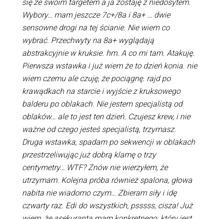
się ze swoim targetem a ja zostaję z niedosytem.
Wybory… mam jeszcze 7c+/8a i 8a+ … dwie
sensowne drogi na tej ścianie. Nie wiem co
wybrać. Przechwyty na 8a+ wyglądają
abstrakcyjnie w kruksie. hm. A co mi tam. Atakuję.
Pierwsza wstawka i już wiem że to dzień konia. nie
wiem czemu ale czuję, że pociągnę. rajd po
krawądkach na starcie i wyjście z kruksowego
balderu po oblakach. Nie jestem specjalistą od
oblaków… ale to jest ten dzień. Czujesz krew, i nie
ważne od czego jesteś specjalistą, trzymasz.
Druga wstawka, spadam po sekwencji w oblakach
przestrzeliwując już dobrą klamę o trzy
centymetry… WTF? Znów nie wierzyłem, że
utrzymam. Kolejna próba również spalona, głowa
nabita nie wiadomo czym… Zbieram siły i idę
czwarty raz. Edi do wszystkich, psssss, cisza! Już
wiem, że asekuranta mam konkretnego, który jest