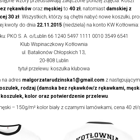
stępne wzory przedstawiają załączone poniżej zdjęcia. Koszt
 bez rękawków
oraz
męskiej
to
40 zł
, natomiast
damskiej z
cej 30 zł
. Wszystkich, którzy są chętni nabyć nowe koszulki, pr
ej kwoty do dnia
22.11.2015
(niedziela) na konto KW Kotłownia:
nku: PKO S. A. o/Lublin 66 1240 5497 1111 0010 3549 6541
Klub Wspinaczkowy Kotłownia
ul. Batalionów Chłopskich 13,
20-808 Lublin
tytuł przelewu: koszulka klubowa
a na adres
malgorzatarudzinska1@gmail.com
z następującym
koszulek, rodzaj (damska bez rękawków/z rękawkami, męsk
r koszulek, kolor oraz potwierdzenie przelewu
.
męski – 150g/m² kolor biały z czarnymi lamówkami, cena 40 zł/s