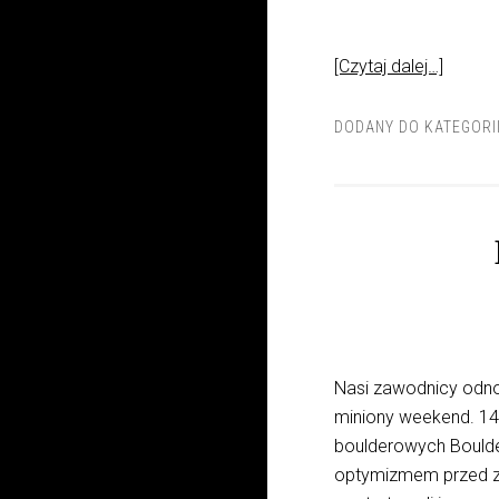
[Czytaj dalej…]
DODANY DO KATEGORI
Nasi zawodnicy odn
miniony weekend. 14
boulderowych Boulde
optymizmem przed zb