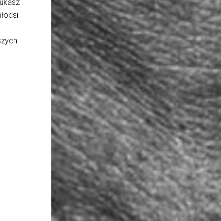
Łukasz
młodsi
szych