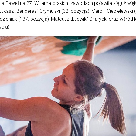
 a Paweł na 27. W „amatorskich” zawodach pojawiła się już wię
Łukasz „Banderas” Grymulski (32. pozycja), Marcin Ciepielewski (
zieniak (137. pozycja), Mateusz „Ludwik” Charycki oraz wśród 
cja).