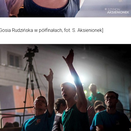
Gosia Rudzińska w półfinałach, fot. S. Aksienionek]