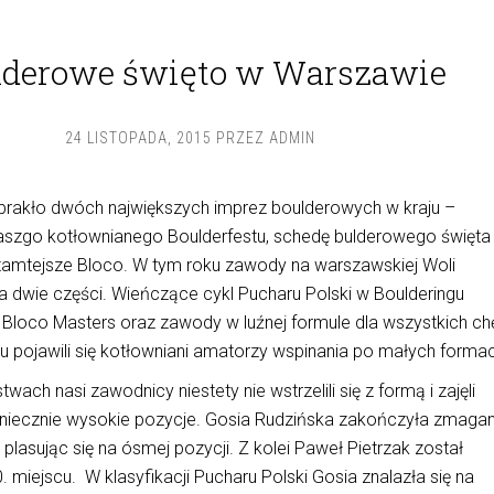
lderowe święto w Warszawie
24 LISTOPADA, 2015
PRZEZ
ADMIN
brakło dwóch największych imprez boulderowych w kraju –
 naszgo kotłownianego Boulderfestu, schedę bulderowego święta
 tamtejsze Bloco. W tym roku zawody na warszawskiej Woli
a dwie części. Wieńczące cykl Pucharu Polski w Boulderingu
 Bloco Masters oraz zawody w luźnej formule dla wszystkich ch
 tu pojawili się kotłowniani amatorzy wspinania po małych forma
twach nasi zawodnicy niestety nie wstrzelili się z formą i zajęli
koniecznie wysokie pozycje. Gosia Rudzińska zakończyła zmaga
 plasując się na ósmej pozycji. Z kolei Paweł Pietrzak został
. miejscu. W klasyfikacji Pucharu Polski Gosia znalazła się na