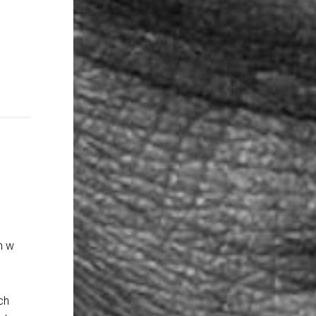
h w
ch