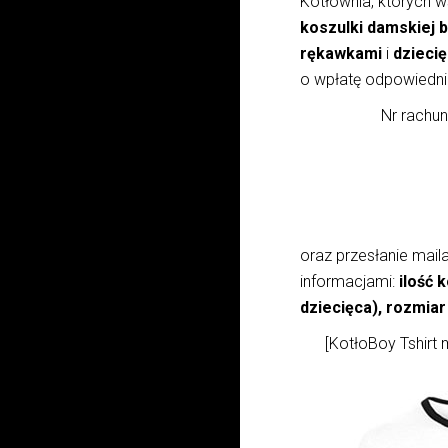
Kotłownia, których w
koszulki damskiej
rękawkami
i
dziecię
o wpłatę odpowiedni
Nr rachu
oraz przesłanie mail
informacjami:
ilość 
dziecięca), rozmia
[KotłoBoy Tshirt 