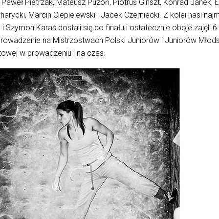
 Paweł Pietrzak, Mateusz Puzoń, Piotruś Ginszt, Konrad Janek, 
arycki, Marcin Ciepielewski i Jacek Czerniecki. Z kolei nasi naj
 i Szymon Karaś dostali się do finału i ostatecznie oboje zajęli 6
 prowadzenie na Mistrzostwach Polski Juniorów i Juniorów Młod
owej w prowadzeniu i na czas.