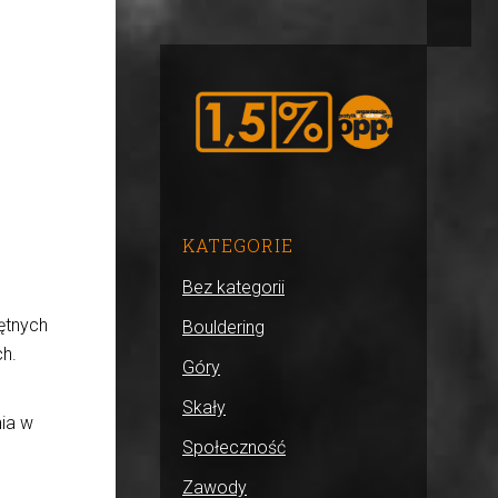
KATEGORIE
Bez kategorii
ętnych
Bouldering
ch.
Góry
Skały
nia w
Społeczność
Zawody