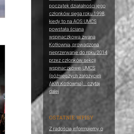
początek działalności jego
członków sięga roku 1998,
kiedy to na AOS UMCS
powstała ściana
wspinaczkowa zwana
Kotłownią, prowadzona
nieprzerwanie do roku 2014
przez członków sekcji
wspinaczkowej UMCS
(późniejszych założycieli
AKW Kotłownia)… czytaj
dalej
OSTATNIE WPISY
Z radością informujemy o