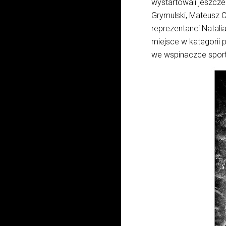
wystartowali jeszcze
Grymulski, Mateusz Ch
reprezentanci Natalia
miejsce w kategorii
we wspinaczce sport