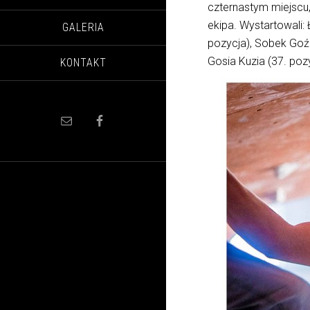
czternastym miejscu,
ekipa. Wystartowali: 
GALERIA
pozycja), Sobek Goźd
Gosia Kuzia (37. pozy
KONTAKT