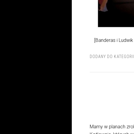
[Banderas i Ludwik
DODANY DO KATEGORI
Mamy w planach zro