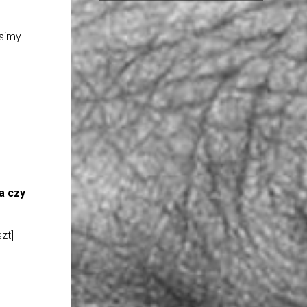
osimy
i
a czy
zt]