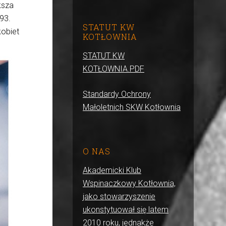
ksza
93.
STATUT KW
kobiet
KOTŁOWNIA
STATUT KW
KOTŁOWNIA.PDF
Standardy Ochrony
Małoletnich SKW Kotłownia
O NAS
Akademicki Klub
Wspinaczkowy Kotłownia,
jako stowarzyszenie
ukonstytuował się latem
2010 roku, jednakże