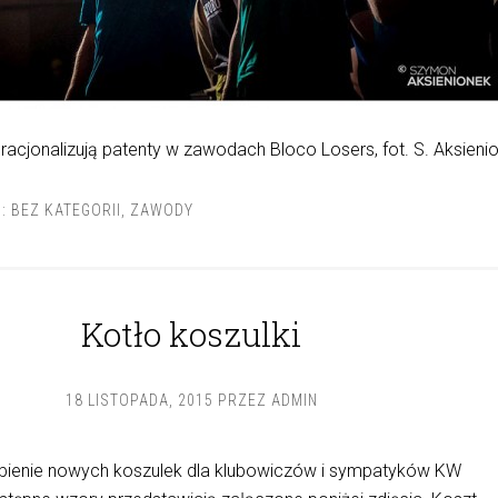
 racjonalizują patenty w zawodach Bloco Losers, fot. S. Aksieni
I:
BEZ KATEGORII
,
ZAWODY
Kotło koszulki
18 LISTOPADA, 2015
PRZEZ
ADMIN
bienie nowych koszulek dla klubowiczów i sympatyków KW