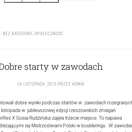
I:
BEZ KATEGORII
,
SPOŁECZNOŚĆ
Dobre starty w zawodach
16 LISTOPADA, 2015
PRZEZ
ADMIN
otowali dobre wyniki podczas startów w zawodach rozegranyc
 listopada w jubileuszowej edycji rzeszowskich zmagań
rRes X Gosia Rudzińska zajęła trzecie miejsce. To napawa
liżającymi się Mistrzostwami Polski w boulderingu. W zawoda