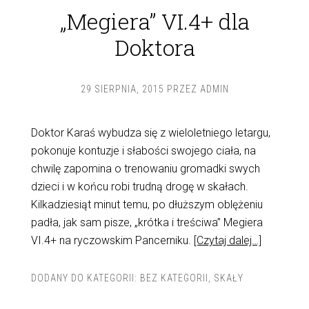
„Megiera” VI.4+ dla
Doktora
29 SIERPNIA, 2015
PRZEZ
ADMIN
Doktor Karaś wybudza się z wieloletniego letargu,
pokonuje kontuzje i słabości swojego ciała, na
chwilę zapomina o trenowaniu gromadki swych
dzieci i w końcu robi trudną drogę w skałach.
Kilkadziesiąt minut temu, po dłuższym oblężeniu
padła, jak sam pisze, „krótka i treściwa” Megiera
VI.4+ na ryczowskim Pancerniku.
[Czytaj dalej…]
DODANY DO KATEGORII:
BEZ KATEGORII
,
SKAŁY