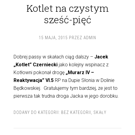
Kotlet na czystym
sześć-pięć
15 MAJA, 2015
PRZEZ
ADMIN
Dobrej passy w skałach ciąg dalszy –
Jacek
„Kotlet” Czerniecki
jako kolejny wspinacz z
Kotłowni pokonał drogę
„Murarz IV –
Reaktywacja” VI.5
RP na Dupie Słonia w Dolinie
Będkowskiej. Gratulujemy tym bardziej, ze jest to
pierwsza tak trudna droga Jacka w jego dorobku.
DODANY DO KATEGORII:
BEZ KATEGORII
,
SKAŁY