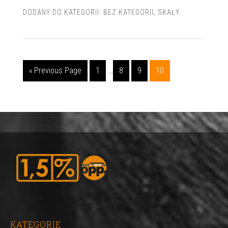
DODANY DO KATEGORII:
BEZ KATEGORII
,
SKAŁY
« Previous Page
1
…
8
9
10
KATEGORIE