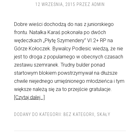
12 WRZEŚNIA, 2015
PRZEZ
ADMIN
Dobre wieści dochodzą do nas z juniorskiego
frontu. Natalka Karaś pokonała po dwóch
wędeczkach „Płytę Szymendery” VI.2+ RP na
Górze Kołoczek. Bywalcy Podlesic wiedzą, że nie
jest to droga z popularnego w obecnych czasach
zestawu szemranek. Trudny bulder ponad
startowym blokiem powstrzymywał na dłuższe
chwile niejednego umięśnionego młodzieńca i tym
większe należą się za to przejście gratulacje.
[Czytaj dalej…]
DODANY DO KATEGORII:
BEZ KATEGORII
,
SKAŁY