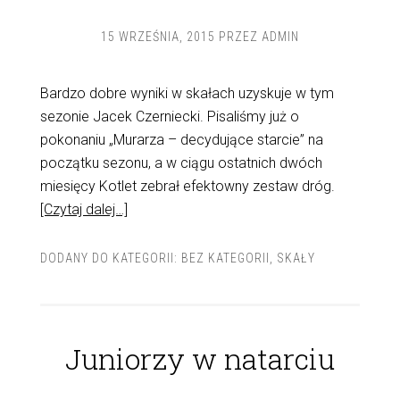
15 WRZEŚNIA, 2015
PRZEZ
ADMIN
Bardzo dobre wyniki w skałach uzyskuje w tym
sezonie Jacek Czerniecki. Pisaliśmy już o
pokonaniu „Murarza – decydujące starcie” na
początku sezonu, a w ciągu ostatnich dwóch
miesięcy Kotlet zebrał efektowny zestaw dróg.
[Czytaj dalej…]
DODANY DO KATEGORII:
BEZ KATEGORII
,
SKAŁY
Juniorzy w natarciu