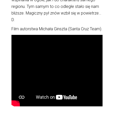
regionu. Tym samym to co odległe stało się nam
bliższe. Magiczny pył znów wzbił się w powietrze…
D.
Film autorstwa Michała Ginszta (Santa Cruz Team).