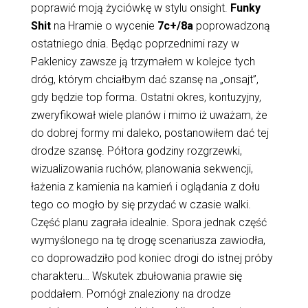
poprawić moją życiówkę w stylu onsight.
Funky
Shit
na Hramie o wycenie
7c+/8a
poprowadzoną
ostatniego dnia. Będąc poprzednimi razy w
Paklenicy zawsze ją trzymałem w kolejce tych
dróg, którym chciałbym dać szansę na „onsajt”,
gdy będzie top forma. Ostatni okres, kontuzyjny,
zweryfikował wiele planów i mimo iż uważam, że
do dobrej formy mi daleko, postanowiłem dać tej
drodze szansę. Półtora godziny rozgrzewki,
wizualizowania ruchów, planowania sekwencji,
łażenia z kamienia na kamień i oglądania z dołu
tego co mogło by się przydać w czasie walki.
Część planu zagrała idealnie. Spora jednak część
wymyślonego na tę drogę scenariusza zawiodła,
co doprowadziło pod koniec drogi do istnej próby
charakteru… Wskutek zbułowania prawie się
poddałem. Pomógł znaleziony na drodze