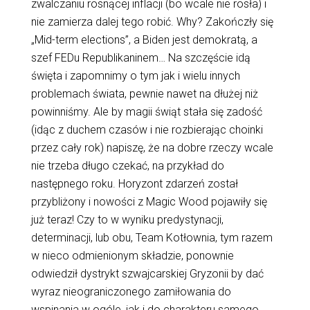
zwalczaniu rosnącej inflacji (bo wcale nie rosła) i
nie zamierza dalej tego robić. Why? Zakończły się
„Mid-term elections”, a Biden jest demokratą, a
szef FEDu Republikaninem… Na szczęście idą
święta i zapomnimy o tym jak i wielu innych
problemach świata, pewnie nawet na dłużej niż
powinniśmy. Ale by magii świąt stała się zadość
(idąc z duchem czasów i nie rozbierając choinki
przez cały rok) napiszę, że na dobre rzeczy wcale
nie trzeba długo czekać, na przykład do
następnego roku. Horyzont zdarzeń został
przybliżony i nowości z Magic Wood pojawiły się
już teraz! Czy to w wyniku predystynacji,
determinacji, lub obu, Team Kotłownia, tym razem
w nieco odmienionym składzie, ponownie
odwiedził dystrykt szwajcarskiej Gryzonii by dać
wyraz nieograniczonego zamiłowania do
wspinania w ogóle, jak i do charakteru samego