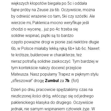
większych kłopotów biegała po 5c i oddała
fajne próby na Zeusie za 6b. Oczywiście, można
by odnieść wrażenie co tam, 5ki czy szóstki. Ale
wierzcie mi, Paklenica mocno weryfikuje jeśli
chodzi o wycenę… już po 4c trzeba się
solidnie wspinać, piątki są to bardzo
często poważne drogi w pionie zaś niektóre długie
6b, w Polsce miałaby lekką ręką 6b+ lub 6c. Nawet
te krótsze, bulderowe w charakterze, też
nieraz potrafią solidnie zaskoczyć. Tym bardziej w
tym kontekście należy docenić przejście
Mateusza. Nasz popularny Trapez w pięknym stylu
„sfleszował” drogę
Zumbul
za
7b
. (fot)
Dzień po dniu, pracowicie spędzaliśmy czas na
niezliczonej ilości dróg, włócząc się od jednego
paklenickiego klasyka do drugiego. Oczywiście
jednak, nie samym wspinaniem człowiek żyje. W