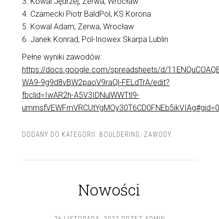
3. Kowal Jędrzej, Zerwa, Wrocław
4. Czarnecki Piotr BaldPol, KS Korona
5. Kowal Adam, Zerwa, Wrocław
6. Janek Konrad, Pol-Inowex Skarpa Lublin
Pełne wyniki zawodów:
https://docs.google.com/spreadsheets/d/11ENQuCOAQ
WA9-9g9d8vBW2paoV9raQl-FELdTrA/edit?
fbclid=IwAR2h-A5V3IDNulWWTtl9-
ummsfVEWFmVRCUtYgMOy30T6CD0FNEb5ikVIAg#gid=
DODANY DO KATEGORII:
BOULDERING
,
ZAWODY
Nowości