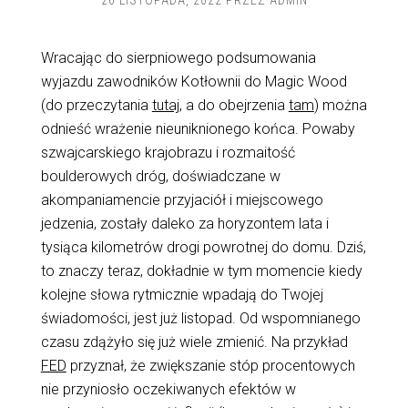
26 LISTOPADA, 2022
PRZEZ
ADMIN
Wracając do sierpniowego podsumowania
wyjazdu zawodników Kotłownii do Magic Wood
(do przeczytania
tutaj
, a do obejrzenia
tam
) można
odnieść wrażenie nieuniknionego końca. Powaby
szwajcarskiego krajobrazu i rozmaitość
boulderowych dróg, doświadczane w
akompaniamencie przyjaciół i miejscowego
jedzenia, zostały daleko za horyzontem lata i
tysiąca kilometrów drogi powrotnej do domu. Dziś,
to znaczy teraz, dokładnie w tym momencie kiedy
kolejne słowa rytmicznie wpadają do Twojej
świadomości, jest już listopad. Od wspomnianego
czasu zdążyło się już wiele zmienić. Na przykład
FED
przyznał, że zwiększanie stóp procentowych
nie przyniosło oczekiwanych efektów w