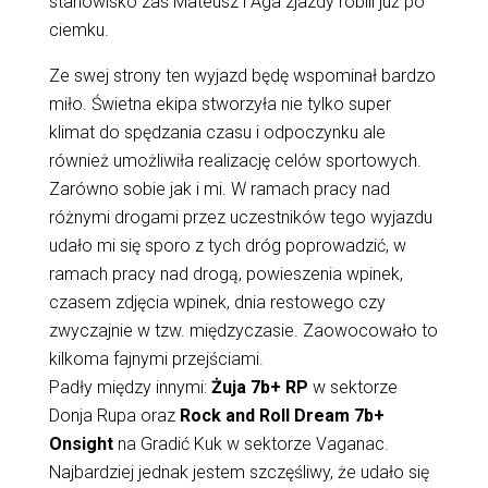
stanowisko zaś Mateusz i Aga zjazdy robili już po
ciemku.
Ze swej strony ten wyjazd będę wspominał bardzo
miło. Świetna ekipa stworzyła nie tylko super
klimat do spędzania czasu i odpoczynku ale
również umożliwiła realizację celów sportowych.
Zarówno sobie jak i mi. W ramach pracy nad
różnymi drogami przez uczestników tego wyjazdu
udało mi się sporo z tych dróg poprowadzić, w
ramach pracy nad drogą, powieszenia wpinek,
czasem zdjęcia wpinek, dnia restowego czy
zwyczajnie w tzw. międzyczasie. Zaowocowało to
kilkoma fajnymi przejściami.
Padły między innymi:
Żuja 7b+ RP
w sektorze
Donja Rupa oraz
Rock and Roll Dream 7b+
Onsight
na Gradić Kuk w sektorze Vaganac.
Najbardziej jednak jestem szczęśliwy, że udało się