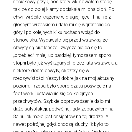
naciekowy grzyb, pod który wklinowałem stopę
tak, że do obłej klamy dociskała mi ona dłoń. Po
chwili wróciło krążenie w drugiej ręce i finalnie z
głośnym wrzaskiem udało mi się wgramolić do
góry i po kolejnych kilku ruchach wpiąć do
stanowiska. Wydawało się przed wstawką, że
chwyty są ciut lepsze i zwyczajnie da się to
„przebiec” mniej lub bardziej, tymczasem sporo
stopni było już wyślizganych przez lata wstawek, a
niektóre dobre chwyty, okazały się w
rzeczywistości niezbyt dobre jak na mój aktualny
poziom. Trzeba było sporo czasu poświęcić na
foot work i ustawianie się do kolejnych
przechwytów. Szybkie poprowadzenie dało mi
dużo satysfakcji, podwójnej, gdy zobaczyłem na
8a.nu jak mało jest onsightów na tej drodze. A
nawet potrójnej gdyż chodzą słuchy, iż było to
pierwsze 8a, jakie poprowadził Adam Ondra w